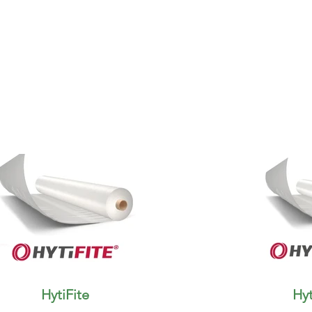
HytiFite
Hyt