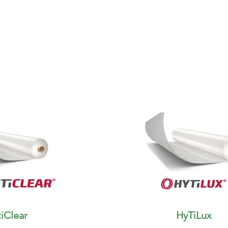
iClear
HyTiLux