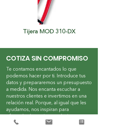
Tijera MOD 310-DX
COTIZA SIN COMPROMISO
Te contamos encantados lo que
podemos hacer por ti. Introduce tus
datos y prepararemos un presupuesto
a medida. Nos encanta escuchar a
nuestros clientes e invertimos en una
relación real. Porque, al igual que les
ayudamos, nos inspiran para
ofrecerles las mejores soluciones y
productos.