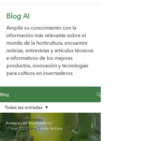
Blog AI
Amplíe su conocimiento con la
información más relevante sobre el
mundo de la horticultura, encuentre
noticias, entrevistas y artículos técnicos
e
informativos de los mejores
productos, innovación y tecnologías
para cultivos en invernaderos
Blog
Todas las entradas
Todas las entradas
Asesores en Invernaderos
Del mundo para ti
17 mar 2022
2 min de lectura
Soluciones AIA