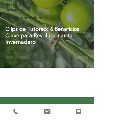
México y su
horticultura
Para No Horticultores
Clips de Tutoreo: 6 Beneficios
Clave para Revolucionar tu
Invernadero
COTIZA SIN COMPROMISO
Te contamos encantados lo que
podemos hacer por ti. Introduce tus
datos y prepararemos un presupuesto