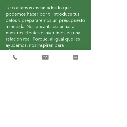
Te contamos encantados lo que
podemos hacer por ti. Introduce tus
datos y prepararemos un presupuesto
a medida. Nos encanta escuchar a
nuestros clientes e invertimos en una
relación real. Porque, al igual que les
ayudamos, nos inspiran para
ofrecerles las mejores soluciones y
productos.
Solicita una cotización
Previous
Next