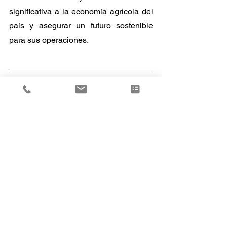
significativa a la economía agrícola del 
país y asegurar un futuro sostenible 
para sus operaciones.
Para más información sobre como se 
pueden ver afectados los insumos de 
tu proveedor favorito, contáctanos, en 
Asesores en Invernaderos
tenemos la 
solución que necesita tu invernadero.
Del mundo para ti
México y su horticultura