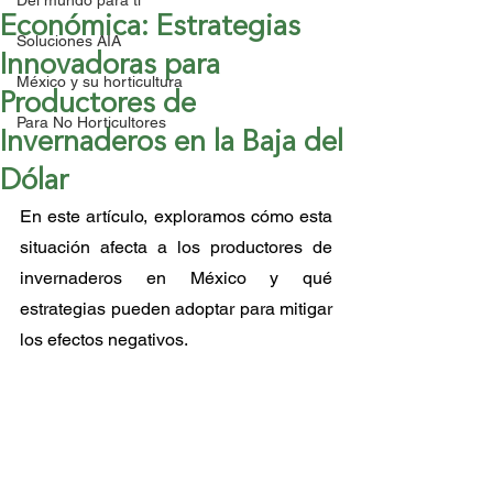
Del mundo para ti
Económica: Estrategias
Soluciones AIA
Innovadoras para
México y su horticultura
Productores de
Para No Horticultores
Invernaderos en la Baja del
Dólar
En este artículo, exploramos cómo esta 
situación afecta a los productores de 
invernaderos en México y qué 
estrategias pueden adoptar para mitigar 
los efectos negativos.